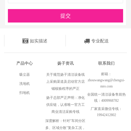
提交
如实描述
专业配送
产品中心
扬子资讯
联系我们
邮箱：
吸尘器
关于规范扬子清洁设备线
zhouwangwang@chengxi-
上采购渠道及启动官方店
洗地机
mro.com
铺核验程序的严正
扫地机
全国统一清洁设备售前热
扬子总部严正声明：净化
线：4009968782
供应链，认准唯一官方工
厂家直采微信专线：
商业清洁采购专线
19942412802
深度解析：针对“车间分区
多、区域分散”复杂工况，