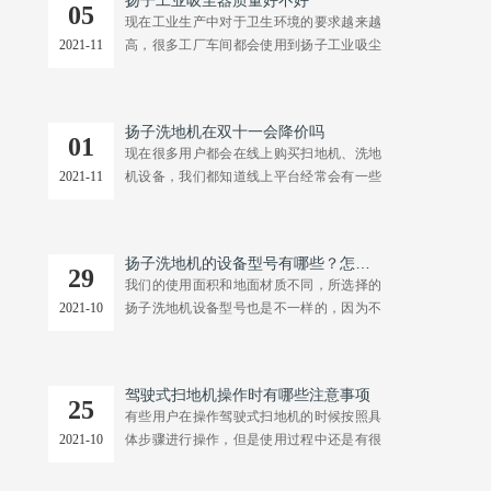
扬子工业吸尘器质量好不好
备的厂家，做出来的工业清洁设备能好吗？
05
现在工业生产中对于卫生环境的要求越来越
那么扬子洗地机厂家到底怎么样呢？ 虽然扬
2021-11
高，很多工厂车间都会使用到扬子工业吸尘
子洗地机厂家在201....
器设备，但是这类设备也是这几年才开始广
泛使用，很多人在选择的时候都会担心设备
的质量好不好。下面小编就给大家解答一些
扬子洗地机在双十一会降价吗
这个问题。 根据使用场所不同扬子工业吸尘
01
现在很多用户都会在线上购买扫地机、洗地
器设备可以分为家用、商用和工业用三种类
2021-11
机设备，我们都知道线上平台经常会有一些
型，不同类型的设备....
优惠活动，特别是在一些618，双11这样的活
动中，一般产品价格都是比较优惠的，那么
扬子洗地机在双十一会降价吗？ 参照天猫双
扬子洗地机的设备型号有哪些？怎么选
十一的活动，产品的价格优惠都是有折扣
29
我们的使用面积和地面材质不同，所选择的
的，而扬子洗地机全平台的优惠折扣基本和
2021-10
扬子洗地机设备型号也是不一样的，因为不
天猫一致，不过....
同型号的设备在产品配置和使用性能上有一
定的差异。但是很多用户在选择的时候都不
知道该如何进行区分，下面小编就为大家介
驾驶式扫地机操作时有哪些注意事项
绍一下。 型号一、扬子X2手推式洗地机 扬
25
有些用户在操作驾驶式扫地机的时候按照具
子X2手推式洗地机采用电动助力的方式，操
2021-10
体步骤进行操作，但是使用过程中还是有很
作省时省....
多问题，这可能是由于我们在操作设备的时
候忽视了一些小细节，导致在使用过程中出