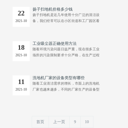
现问题。那么驾驶式扫地机操作时有哪些注
扬子扫地机价格多少钱
意事项呢？ 注意事项一、避免清扫遗漏：在
22
扬子扫地机是近几年使用十分广泛的清洁设
操作驾驶式扫地机的时候要目测好设备单次
2021-10
备，我们经常可以在小区街道和工厂园区看
可以清扫的面积，在....
到它的身影，不过很多用户在选择设备的时
候还是有很多疑问，其中问的比较多的就是
设备的价格问题。所以扬子扫地机到底多少
工业吸尘器正确使用方法
钱一台呢？ 扫地机根据操作方式的不同大致
18
随着环境污染问题日益严重，现在很多工业
可以分为手推款和驾驶款两种，一般驾驶款
2021-10
场所的污染限制要求十分严格，在生产过程
的价格要高于手推款....
中使用工业吸尘器设备十分普遍，不过很多
操作人员都没有掌握正确的设备操作方法，
导致在操作过程中出现很多问题。下面小编
洗地机厂家的设备类型有哪些
就为大家介绍一下具体的操作方式。 方法
11
随着工业清洁需求的增长，市面上的洗地机
一、连接好管路：在操作设备之前，需要将
2021-10
厂家也越来越多，不同的厂家生产的设备型
软管末端和吸尘口连接....
号也是五花八门，不少用户在选择的时候都
感到十分茫然，其实想要选对洗地机设备我
们只需要搞....
首页
上一页
9
10