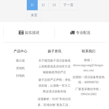
11
12
13
下一页
末页
如实描述
专业配送
产品中心
扬子资讯
联系我们
邮箱：
吸尘器
关于规范扬子清洁设备线
zhouwangwang@chengxi-
上采购渠道及启动官方店
洗地机
mro.com
铺核验程序的严正
扫地机
全国统一清洁设备售前热
扬子总部严正声明：净化
线：4009968782
供应链，认准唯一官方工
厂家直采微信专线：
商业清洁采购专线
19942412802
深度解析：针对“车间分区
多、区域分散”复杂工况，