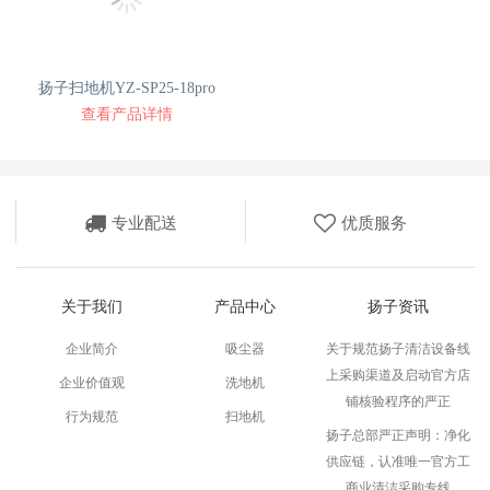
扬子扫地机YZ-SP25-18pro
查看产品详情
优质服务
万千信赖
产品中心
扬子资讯
联系我们
邮箱：
吸尘器
关于规范扬子清洁设备线
zhouwangwang@chengx
上采购渠道及启动官方店
观
洗地机
mro.com
铺核验程序的严正
扫地机
全国统一清洁设备售前
扬子总部严正声明：净化
线：4009968782
供应链，认准唯一官方工
厂家直采微信专线：
商业清洁采购专线