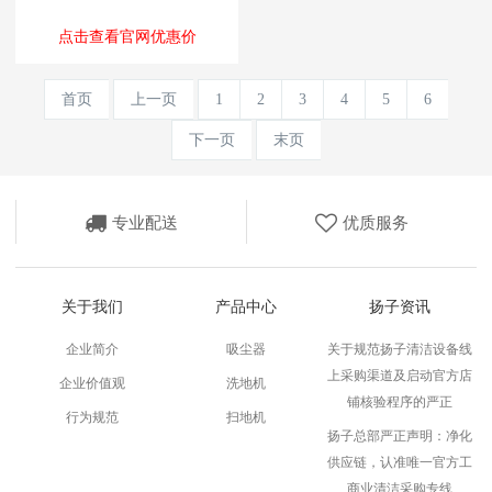
点击查看官网优惠价
首页
上一页
1
2
3
4
5
6
下一页
末页
专业配送
优质服务
关于我们
产品中心
扬子资讯
企业简介
吸尘器
关于规范扬子清洁设备线
z
上采购渠道及启动官方店
企业价值观
洗地机
铺核验程序的严正
行为规范
扫地机
扬子总部严正声明：净化
供应链，认准唯一官方工
商业清洁采购专线