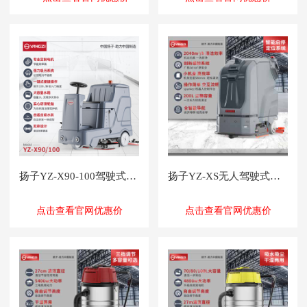
扬子YZ-X90-100驾驶式洗地机
扬子YZ-XS无人驾驶式洗地机【下架】
点击查看官网优惠价
点击查看官网优惠价