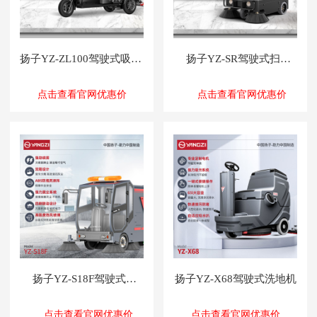
扬子YZ-ZL100驾驶式吸尘车
扬子YZ-SR驾驶式扫地机
点击查看官网优惠价
点击查看官网优惠价
扬子YZ-S18F驾驶式扫地机
扬子YZ-X68驾驶式洗地机
点击查看官网优惠价
点击查看官网优惠价