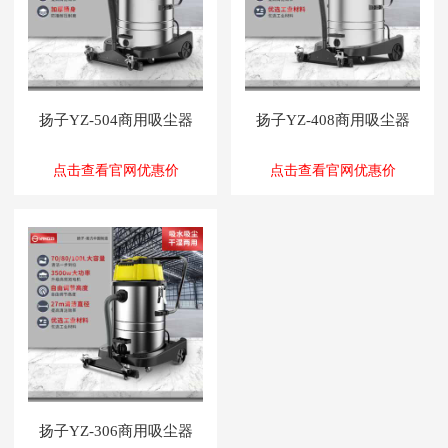
扬子YZ-504商用吸尘器
扬子YZ-408商用吸尘器
点击查看官网优惠价
点击查看官网优惠价
扬子YZ-306商用吸尘器