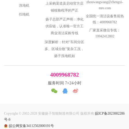
zhouwangwang@chengxi-
上采购渠道及启动官方店
洗地机
mro.com
铺核验程序的严正
扫地机
全国统一清洁设备售前热
扬子总部严正声明：净化
线：4009968782
供应链，认准唯一官方工
厂家直采微信专线：
商业清洁采购专线
19942412802
深度解析：针对“车间分区
多、区域分散”复杂工况，
扬子洗地机如
4009968782
服务时间 7×24小时
Copyright © 2002-2028 安徽扬子智能制造有限公司 版权所有
皖ICP备2023002286
号-6
皖公网安备34112502000191号