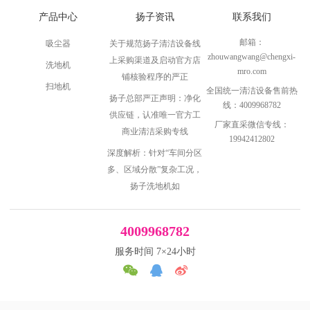
产品中心
扬子资讯
联系我们
邮箱：
吸尘器
关于规范扬子清洁设备线
zhouwangwang@chengxi-
上采购渠道及启动官方店
洗地机
mro.com
铺核验程序的严正
扫地机
全国统一清洁设备售前热
扬子总部严正声明：净化
线：4009968782
供应链，认准唯一官方工
厂家直采微信专线：
商业清洁采购专线
19942412802
深度解析：针对“车间分区
多、区域分散”复杂工况，
扬子洗地机如
4009968782
服务时间 7×24小时