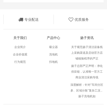
专业配送
优质服务
关于我们
产品中心
扬子资讯
企业简介
吸尘器
关于规范扬子清洁设备线
z
上采购渠道及启动官方店
企业价值观
洗地机
铺核验程序的严正
行为规范
扫地机
扬子总部严正声明：净化
供应链，认准唯一官方工
商业清洁采购专线
深度解析：针对“车间分区
多、区域分散”复杂工况，
扬子洗地机如