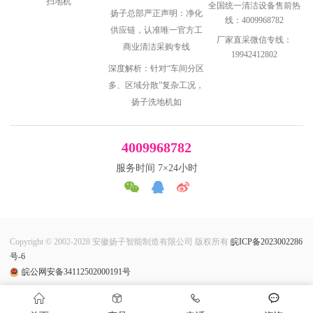
扫地机
全国统一清洁设备售前热
扬子总部严正声明：净化
线：4009968782
供应链，认准唯一官方工
厂家直采微信专线：
商业清洁采购专线
19942412802
深度解析：针对“车间分区
多、区域分散”复杂工况，
扬子洗地机如
4009968782
服务时间 7×24小时
Copyright © 2002-2028 安徽扬子智能制造有限公司 版权所有
皖ICP备2023002286
号-6
皖公网安备34112502000191号


󰈃
