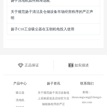
扬子洗地机如何精准选配
关于规范扬子清洁及仓储设备市场经营秩序的严正声
明
扬子C10工业吸尘器在玉朝机电投入使用
正品保证
如实描述
产品中心
扬子资讯
联系我们
邮箱：
吸尘器
关于规范扬子清洁设备线
zhouwangwang@chengxi-
上采购渠道及启动官方店
洗地机
mro.com
铺核验程序的严正