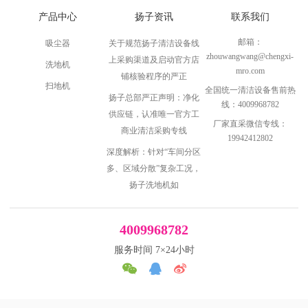
产品中心
扬子资讯
联系我们
邮箱：
吸尘器
关于规范扬子清洁设备线
zhouwangwang@chengxi-
上采购渠道及启动官方店
洗地机
mro.com
铺核验程序的严正
扫地机
全国统一清洁设备售前热
扬子总部严正声明：净化
线：4009968782
供应链，认准唯一官方工
厂家直采微信专线：
商业清洁采购专线
19942412802
深度解析：针对“车间分区
多、区域分散”复杂工况，
扬子洗地机如
4009968782
服务时间 7×24小时