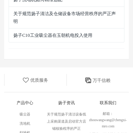
关于规范扬子清洁及仓储设备市场经营秩序的严正声
明
扬子C10工业吸尘器在玉朝机电投入使用
优质服务
万千信赖
产品中心
扬子资讯
联系我们
邮箱：
吸尘器
关于规范扬子清洁设备线
zhouwangwang@chengxi-
上采购渠道及启动官方店
洗地机
mro.com
铺核验程序的严正
扫地机