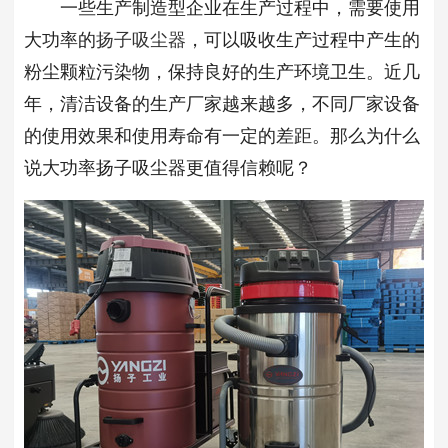
一些生产制造型企业在生产过程中，需要使用
大功率的
扬子吸尘器
，可以吸收生产过程中产生的
粉尘颗粒污染物，保持良好的生产环境卫生。近几
年，清洁设备的生产厂家越来越多，不同厂家设备
的使用效果和使用寿命有一定的差距。那么为什么
说大功率扬子吸尘器更值得信赖呢？