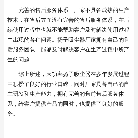
完善的售后服务体系：厂家不具备成熟的生产
技术，在售后方面没有完善的售后服务体系，在后
续使用过程中也就不能帮助客户及时解决使用过程
中出现的各种问题。扬子吸尘器厂家拥有自己的售
后服务团队，能够及时解决客户在生产过程中所产
生的问题。
综上所述，大功率扬子吸尘器在多年发展过程
中积攒了良好的行业口碑，同时厂家具备自己的自
主研发和生产能力，拥有完善的售前售后服务体
系，给客户提供产品的同时，也提供了良好的服
务。