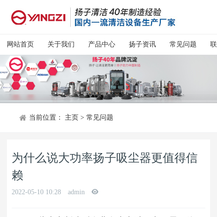
网站首页
关于我们
产品中心
扬子资讯
常见问题
联
当前位置：
主页
>
常见问题
为什么说大功率扬子吸尘器更值得信
赖
2022-05-10 10:28
admin