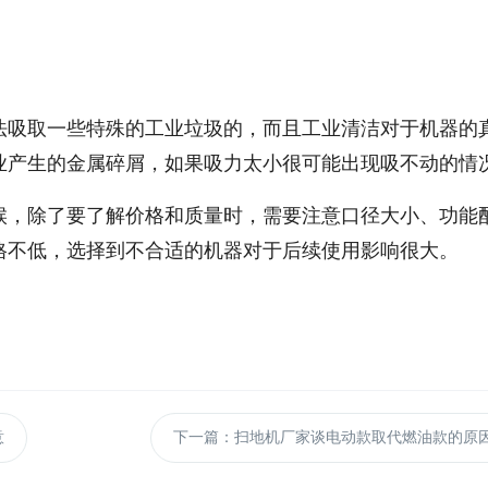
吸取一些特殊的工业垃圾的，而且工业清洁对于机器的
业产生的金属碎屑，如果吸力太小很可能出现吸不动的情
，除了要了解价格和质量时，需要注意口径大小、功能
格不低，选择到不合适的机器对于后续使用影响很大。
意
下一篇：扫地机厂家谈电动款取代燃油款的原