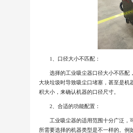
1、口径大小不匹配：
选择的工业吸尘器口径大小不匹配，
大块垃圾时导致吸尘口堵塞，甚至是机
积大小，来确认机器的口径尺寸。
2、合适的功能配置：
工业吸尘器的适用范围十分广泛，可
所需要选择的机器类型是不一样的。例