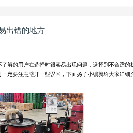
易出错的地方
不了解的用户在选择时很容易出现问题，选择到不合适的
时一定要注意避开一些误区，下面扬子小编就给大家详细