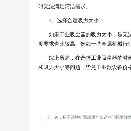
时无法满足清洁需求。
3、选择合适吸力大小：
如果工业吸尘器的吸力太小，是无法
度要求也比较高。例如一些金属机械行
综上所述，在选择工业吸尘器的时候
和吸力大小等问题，毕竟工业款设备价
上一篇：扬子洗地机要想用的久这些问题要注