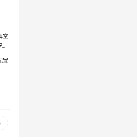
真空
况。
配置
因