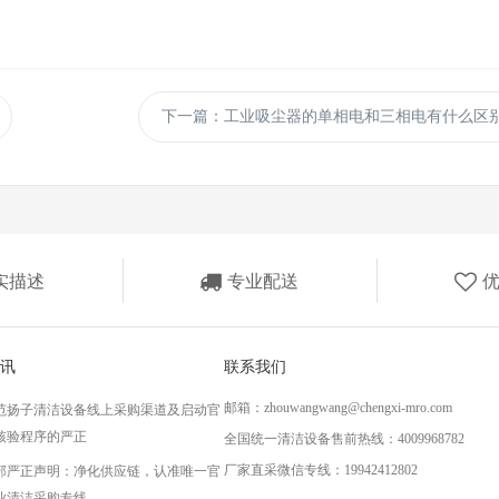
下一篇：工业吸尘器的单相电和三相电有什么区
实描述
专业配送
讯
联系我们
邮箱：zhouwangwang@chengxi-mro.com
范扬子清洁设备线上采购渠道及启动官
核验程序的严正
全国统一清洁设备售前热线：4009968782
厂家直采微信专线：19942412802
部严正声明：净化供应链，认准唯一官
业清洁采购专线