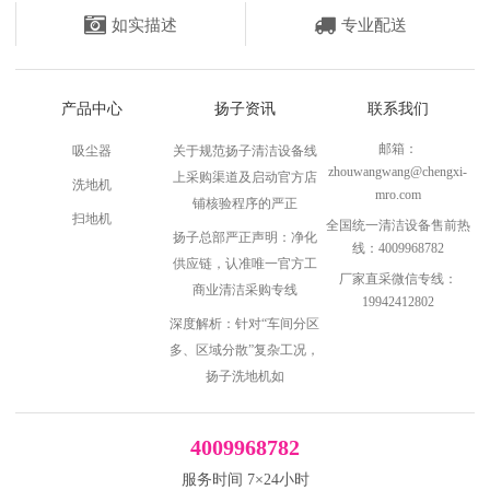
如实描述
专业配送
产品中心
扬子资讯
联系我们
邮箱：
吸尘器
关于规范扬子清洁设备线
zhouwangwang@chengxi-
上采购渠道及启动官方店
洗地机
mro.com
铺核验程序的严正
扫地机
全国统一清洁设备售前热
扬子总部严正声明：净化
线：4009968782
供应链，认准唯一官方工
厂家直采微信专线：
商业清洁采购专线
19942412802
深度解析：针对“车间分区
多、区域分散”复杂工况，
扬子洗地机如
4009968782
服务时间 7×24小时